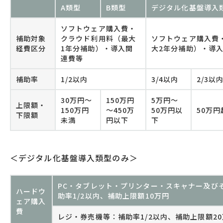
A類型
B類型
デジタル化基盤導入
ソフトウェア購入費・
補助対象
クラウド利用料（最大
ソフトウェア購入費
経費区分
1年分補助）・導入関
大2年分補助）・導
連費等
補助率
1/2以内
3/4以内
2/3以
30万円～
150万円
5万円～
上限額・
150万円
～450万
50万円以
50万円
下限額
未満
円以下
下
＜デジタル化基盤導入類型のみ＞
PC・タブレット・プリンター・スキャナー及び
ハードウ
助率1/2以内、補助上限額10万円
ェア購入
費
レジ・券売機等：補助率1/2以内、補助上限額20