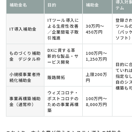
導入対
補助金名
目的
補助金
テム
ITツール導入に
登録され
よる生産性改善
30万円～
ツール
IT導入補助金
／企業間電子取
450万円
（パッ
引推進
ソフト
DXに資する革
ものづくり補助
100万円～
新的な製品・サ
金 デジタル枠
1,250万円
ービス開発
目的に
ていれ
小規模事業者持
上限200万
指定な
販路開拓
続化補助金
円
自のシ
構築も
ウィズコロナ・
事業再構築補助
ポストコロナの
100万円～
金（通常枠）
ための事業再構
8,000万円
築