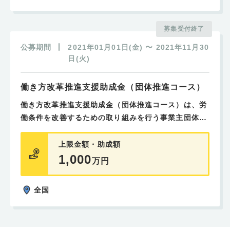
①令和3年度又は令和4年度内において有効な36協定
について、時間外・休日労働時間数を縮減し、月60時
募集受付終了
間以下、又は月60時間を超え月80時間以下に上限を
公募期間
2021年01月01日(金)
〜
2021年11月30
設定する
日(火)
②特別休暇（病気休暇、教育訓練休暇、ボランティア
働き方改革推進支援助成金（団体推進コース）
休暇、新型コロナウイルス感染症対応のための休暇、
不妊治療のための休暇）の規定をいずれか１つ以上を
働き方改革推進支援助成金（団体推進コース）は、労
新たに導入する
働条件を改善するための取り組みを行う事業主団体等
を対象とした助成金です。
③時間単位の年次有給休暇の規定を新たに導入する
上限金額・助成額
「事業主団体等」とは、事業協同組合・信用協同組
1,000
万円
労働時間短縮・年休促進支援コースの働き方改革推進
合・企業組合・商工組合など中小企業事業主の団体
支援助成金では、以上のような取り組みを行うために
や、その連合団体のことです。働き方改革推進支援助
全国
支出した経費（コンサルティング費用や研修費用な
成金（団体推進コース）は、事業主団体等の参加の事
ど）の全額または一部をまかなうことができます。
業主のうち、労働者を雇用する事業主が、労働者の時
間外労働の削減や賃金引上げに向けた取り組みを実施