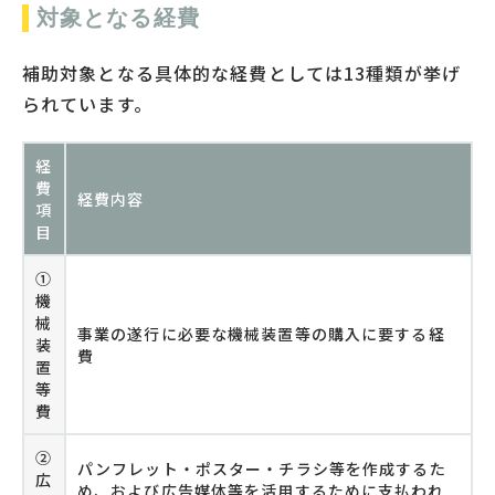
対象となる経費
補助対象となる具体的な経費としては13種類が挙げ
られています。
経
費
経費内容
項
目
①
機
械
事業の遂行に必要な機械装置等の購入に要する経
装
費
置
等
費
②
パンフレット・ポスター・チラシ等を作成するた
広
め、および広告媒体等を活用するために支払われ