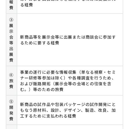
報
る経費
費
③
展
示
会
新商品等を展示会等に出展または商談会に参加す
等
るために要する経費
出
展
費
事業の遂行に必要な情報収集（単なる視察・セミ
④
ナー研修等参加は除く）や各種調査を行うため、
旅
および販路開拓（展示会等の会場との往復を含
費
む。）等のための旅費
⑤
新商品の試作品や包装パッケージの試作開発にと
開
もなう原材料、設計、デザイン、製造、改良、加
発
工するために支払われる経費
費