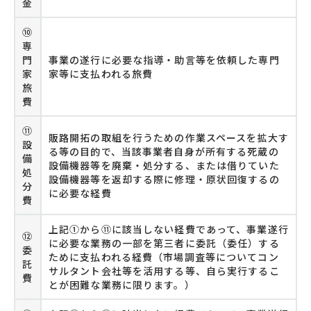
金
⑩
専
門
事業の遂行に必要な指導・助言等を依頼した専門
家
家等に支払われる旅費
旅
費
⑪
販路開拓の取組を行うための作業スペースを拡大す
設
る等の目的で、当該事業者自身が所有する死蔵の
備
設備機器等を廃棄・処分する、または借りていた
処
設備機器等を返却する際に修理・原状回復するの
分
に必要な経費
費
上記①から⑪に該当しない経費であって、事業遂行
⑫
に必要な業務の一部を第三者に委託（委任）する
委
ために支払われる経費（市場調査等についてコン
託
サルタント会社等を活用する等、自ら実行するこ
費
とが困難な業務に限ります。）