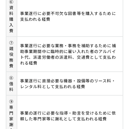
⑥
資
料
事業遂行に必要不可欠な図書等を購入するために
購
支払われる経費
入
費
⑦
事業遂行に必要な業務・事務を補助するために補
雑
助事業期間中に臨時的に雇い入れた者のアルバイ
役
ト代、派遣労働者の派遣料、交通費として支払わ
務
れる経費
費
⑧
事業遂行に直接必要な機器・設備等のリース料・
借
レンタル料として支払われる経費
料
⑨
専
門
事業の遂行に必要な指導・助言を受けるために依
家
頼した専門家等に謝礼として支払われる経費
謝