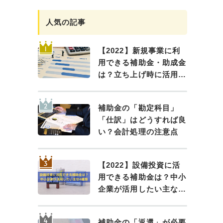
人気の記事
【2022】新規事業に利
用できる補助金・助成金
は？立ち上げ時に活用し
よう
補助金の「勘定科目」
「仕訳」はどうすれば良
い？会計処理の注意点
【2022】設備投資に活
用できる補助金は？中小
企業が活用したい主な4
種類
補助金の「返還」が必要